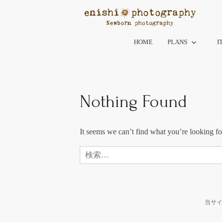
Skip
to
content
HOME
PLANS
I
Nothing Found
It seems we can’t find what you’re looking fo
当サイ