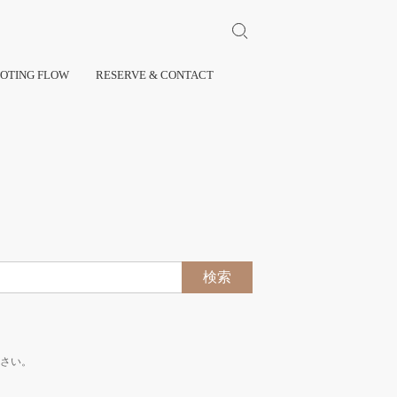
Search for:
OTING FLOW
RESERVE & CONTACT
検
索:
ださい。